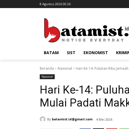
8 Agustus 2026 00:26
BATAM
SIST
EKONOMIST
KRIMI
Beranda
Nasional
Hari Ke-14: Puluhan Ribu Jemaah
Nasional
Hari Ke-14: Puluh
Mulai Padati Mak
By
batamist.id@gmail.com
4 Mei 2026