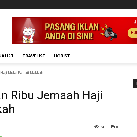
NALIST
TRAVELIST
HOBIST
 Haji Mulai Padati Makkah
an Ribu Jemaah Haji
kah
34
0