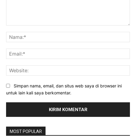
Komentar:
Na
Ema
Web
Simpan nama, email, dan situs web saya di browser ini
untuk lain kali saya berkomentar.
MOST POPULAR