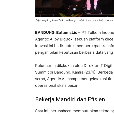
Jajaran pimpinan TelkomGroup melakukan pose foto bersa
BANDUNG, Batamist.id –
PT Telkom Indones
Agentic AI by BigBox, sebuah platform kece
Inovasi ini hadir untuk mempercepat transfo
pengambilan keputusan berbasis data yang l
Peluncuran dilakukan oleh Direktur IT Digi
Summit di Bandung, Kamis (23/4). Berbeda
saran, Agentic AI mampu mengeksekusi tind
operasional skala besar.
Bekerja Mandiri dan Efisien
Saat ini, perusahaan membutuhkan teknologi