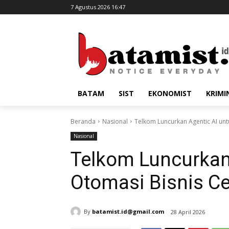
7 Agustus 2026 16:47
BATAM
SIST
EKONOMIST
KRIMI
Beranda
Nasional
Telkom Luncurkan Agentic AI unt
Nasional
Telkom Luncurkan
Otomasi Bisnis C
By
batamist.id@gmail.com
28 April 2026