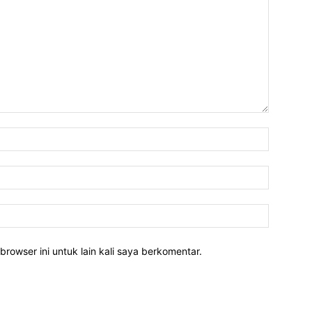
Nama:*
Email:*
Website:
rowser ini untuk lain kali saya berkomentar.