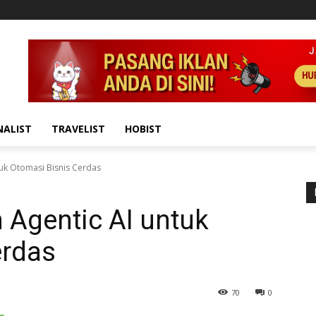
NALIST
TRAVELIST
HOBIST
uk Otomasi Bisnis Cerdas
 Agentic AI untuk
erdas
70
0