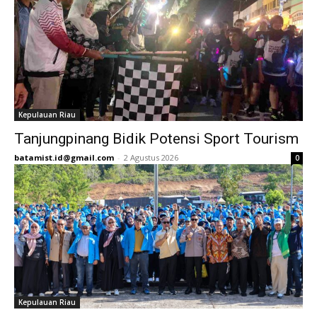
Kepulauan Riau
Tanjungpinang Bidik Potensi Sport Tourism
batamist.id@gmail.com
-
2 Agustus 2026
0
Kepulauan Riau