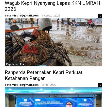
Wagub Kepri Nyanyang Lepas KKN UMRAH
2026
batamist.id@gmail.com
-
1 Agustus 2026
0
Kepulauan Riau
Ranperda Peternakan Kepri Perkuat
Ketahanan Pangan
batamist.id@gmail.com
-
29 Juli 2026
0