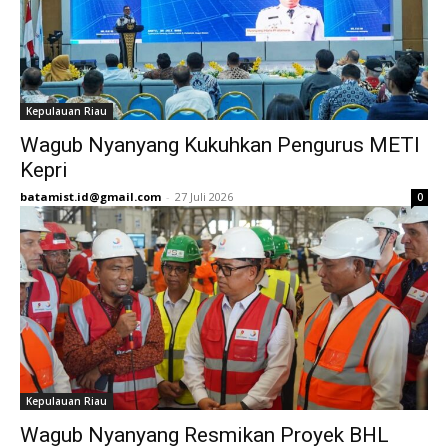
Kepulauan Riau
Wagub Nyanyang Kukuhkan Pengurus METI
Kepri
batamist.id@gmail.com
-
27 Juli 2026
0
Kepulauan Riau
Wagub Nyanyang Resmikan Proyek BHL