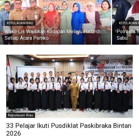
KEPULAUAN RIAU
KEPULAUAN 
Wako Lis Wajibkan Kudapan Melayu Hadir di
Polresta 
Setiap Acara Pemko
Sabu
Kepulauan Riau
33 Pelajar Ikuti Pusdiklat Paskibraka Bintan
2026