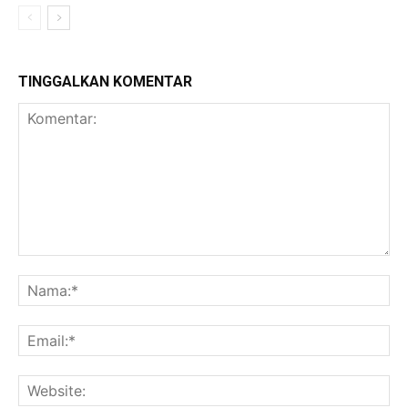
TINGGALKAN KOMENTAR
Komentar:
Na
Ema
Web