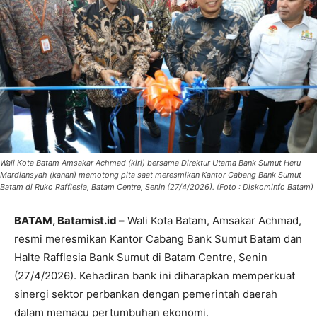
Wali Kota Batam Amsakar Achmad (kiri) bersama Direktur Utama Bank Sumut Heru
Mardiansyah (kanan) memotong pita saat meresmikan Kantor Cabang Bank Sumut
Batam di Ruko Rafflesia, Batam Centre, Senin (27/4/2026). (Foto : Diskominfo Batam)
BATAM, Batamist.id –
Wali Kota Batam, Amsakar Achmad,
resmi meresmikan Kantor Cabang Bank Sumut Batam dan
Halte Rafflesia Bank Sumut di Batam Centre, Senin
(27/4/2026). Kehadiran bank ini diharapkan memperkuat
sinergi sektor perbankan dengan pemerintah daerah
dalam memacu pertumbuhan ekonomi.