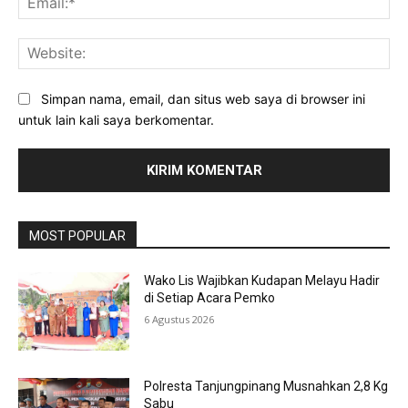
Web
Simpan nama, email, dan situs web saya di browser ini
untuk lain kali saya berkomentar.
MOST POPULAR
Wako Lis Wajibkan Kudapan Melayu Hadir
di Setiap Acara Pemko
6 Agustus 2026
Polresta Tanjungpinang Musnahkan 2,8 Kg
Sabu