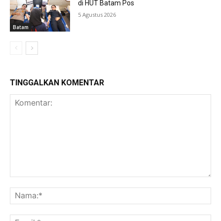
di HUT Batam Pos
5 Agustus 2026
Batam
TINGGALKAN KOMENTAR
Komentar:
Na
Ema