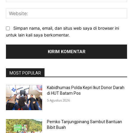
Web
Simpan nama, email, dan situs web saya di browser ini
untuk lain kali saya berkomentar.
MOST POPULAR
Kabidhumas Polda Kepri Ikut Donor Darah
di HUT Batam Pos
5 Agustus 2026
Pemko Tanjungpinang Sambut Bantuan
Bibit Buah