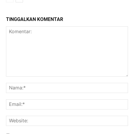
TINGGALKAN KOMENTAR
Komentar:
Na
Ema
Web