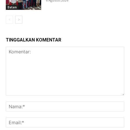
6 Agustus 2026
Batam
TINGGALKAN KOMENTAR
Komentar:
Na
Ema