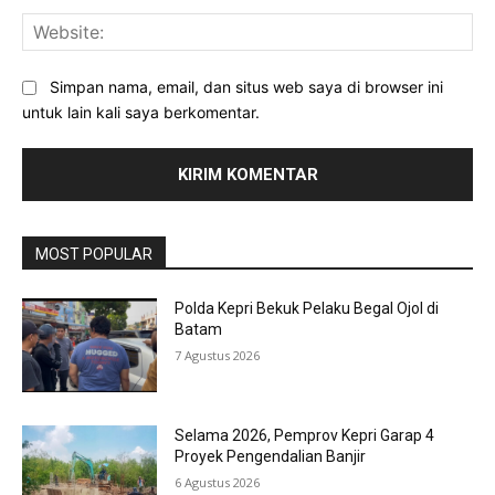
Web
Simpan nama, email, dan situs web saya di browser ini
untuk lain kali saya berkomentar.
MOST POPULAR
Polda Kepri Bekuk Pelaku Begal Ojol di
Batam
7 Agustus 2026
Selama 2026, Pemprov Kepri Garap 4
Proyek Pengendalian Banjir
6 Agustus 2026