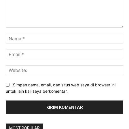
Komentar:
Na
Ema
Web
Simpan nama, email, dan situs web saya di browser ini
untuk lain kali saya berkomentar.
MOST POPULAR