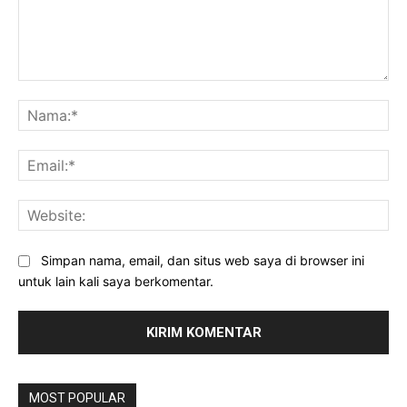
Komentar:
Na
Ema
Web
Simpan nama, email, dan situs web saya di browser ini
untuk lain kali saya berkomentar.
MOST POPULAR