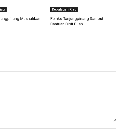
iau
Kepulauan Riau
njungpinang Musnahkan
Pemko Tanjungpinang Sambut
Bantuan Bibit Buah
Nama:*