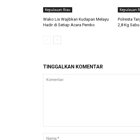
Kepulauan Riau
Kepulauan R
Wako Lis Wajibkan Kudapan Melayu
Polresta Ta
Hadir di Setiap Acara Pemko
2,8 Kg Sabu
TINGGALKAN KOMENTAR
Komentar: