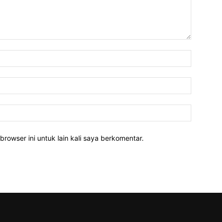
Nama:*
Email:*
Website:
rowser ini untuk lain kali saya berkomentar.