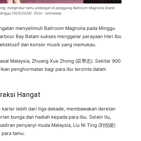
ong, menghibur tamu undangan di panggung Ballroom Magnolia Grand
Minggu (10/5/2026). (Foto : Istimewa)
gatan menyelimuti Ballroom Magnolia pada Minggu
Harbour Bay Batam sukses menggelar perayaan Hari Ibu
eksklusif dan konser musik yang memukau.
asal Malaysia, Zhuang Xue Zhong (莊學忠). Sekitar 900
kan penghormatan bagi para ibu tercinta dalam
raksi Hangat
karier lebih dari tiga dekade, membawakan deretan
an bunga dan hadiah kepada para ibu. Selain itu,
adiran penyanyi muda Malaysia, Liu Ni Ting (刘倪挺)
 para tamu.