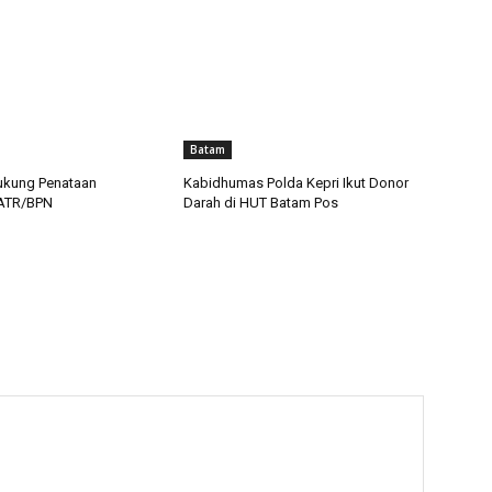
Batam
ukung Penataan
Kabidhumas Polda Kepri Ikut Donor
 ATR/BPN
Darah di HUT Batam Pos