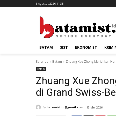
6 Agustus 2026 11:35
BATAM
SIST
EKONOMIST
KRIMI
Beranda
Batam
Zhuang Xue Zhong Meriahkan Hari 
Batam
Zhuang Xue Zhong
di Grand Swiss-Be
By
batamist.id@gmail.com
13 Mei 2026