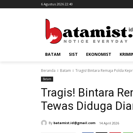
6 Agustus 2026 22:40
BATAM
SIST
EKONOMIST
KRIMI
Beranda
Batam
Tragis! Bintara Remaja Polda Kepr
Batam
Tragis! Bintara R
Tewas Diduga Dia
By
batamist.id@gmail.com
14 April 2026