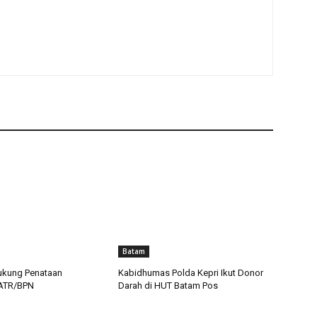
Batam
ukung Penataan
Kabidhumas Polda Kepri Ikut Donor
 ATR/BPN
Darah di HUT Batam Pos