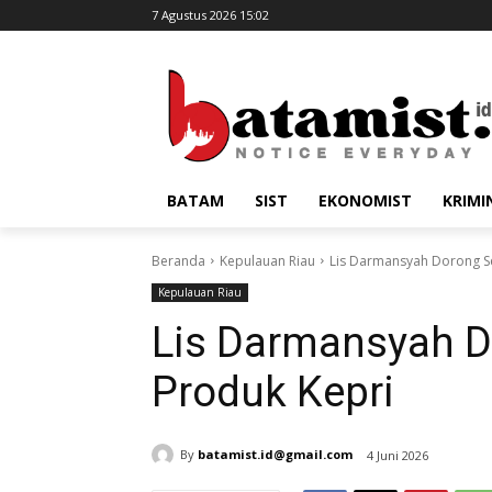
7 Agustus 2026 15:02
BATAM
SIST
EKONOMIST
KRIMI
Beranda
Kepulauan Riau
Lis Darmansyah Dorong Ser
Kepulauan Riau
Lis Darmansyah Do
Produk Kepri
By
batamist.id@gmail.com
4 Juni 2026