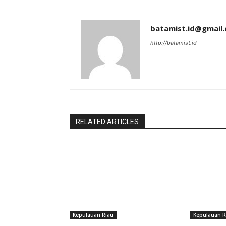
batamist.id@gmail
http://batamist.id
RELATED ARTICLES
Kepulauan Riau
Kepulauan R