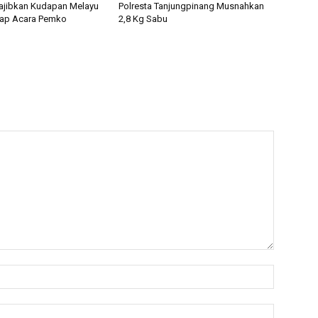
ajibkan Kudapan Melayu
Polresta Tanjungpinang Musnahkan
tiap Acara Pemko
2,8 Kg Sabu
Nama:*
Email:*