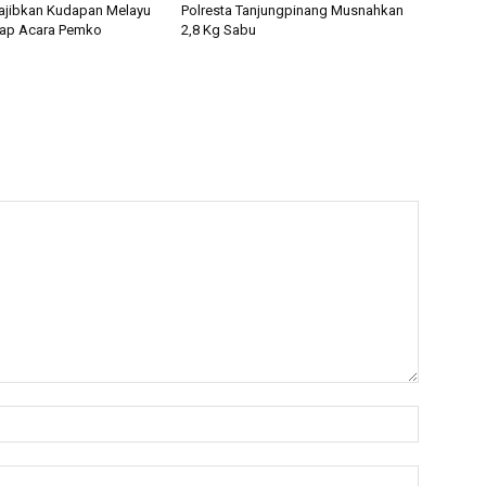
ajibkan Kudapan Melayu
Polresta Tanjungpinang Musnahkan
tiap Acara Pemko
2,8 Kg Sabu
Nama:*
Email:*