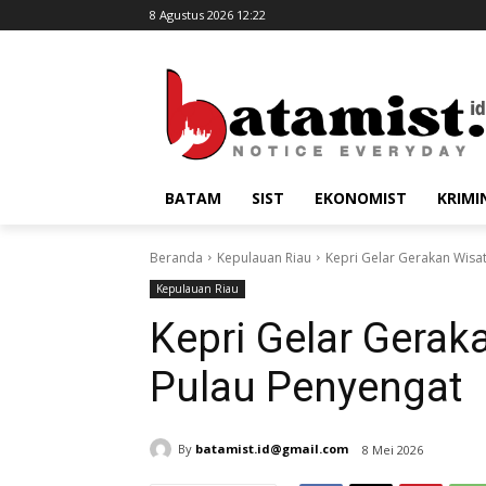
8 Agustus 2026 12:22
BATAM
SIST
EKONOMIST
KRIMI
Beranda
Kepulauan Riau
Kepri Gelar Gerakan Wisat
Kepulauan Riau
Kepri Gelar Gerak
Pulau Penyengat
By
batamist.id@gmail.com
8 Mei 2026