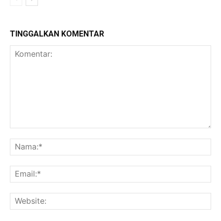
TINGGALKAN KOMENTAR
Komentar:
Na
Ema
Web