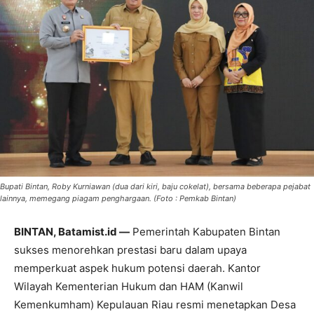
Bupati Bintan, Roby Kurniawan (dua dari kiri, baju cokelat), bersama beberapa pejabat
lainnya, memegang piagam penghargaan. (Foto : Pemkab Bintan)
BINTAN, Batamist.id —
Pemerintah Kabupaten Bintan
sukses menorehkan prestasi baru dalam upaya
memperkuat aspek hukum potensi daerah. Kantor
Wilayah Kementerian Hukum dan HAM (Kanwil
Kemenkumham) Kepulauan Riau resmi menetapkan Desa