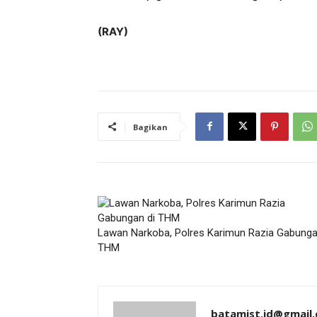
(RAY)
Bagikan
Lawan Narkoba, Polres Karimun Razia Gabunga
THM
batamist.id@gmail