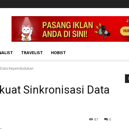
NALIST
TRAVELIST
HOBIST
i Data Kependudukan
uat Sinkronisasi Data
87
0