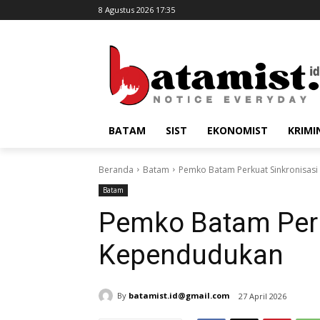
8 Agustus 2026 17:35
BATAM
SIST
EKONOMIST
KRIMI
Beranda
Batam
Pemko Batam Perkuat Sinkronisas
Batam
Pemko Batam Perk
Kependudukan
By
batamist.id@gmail.com
27 April 2026