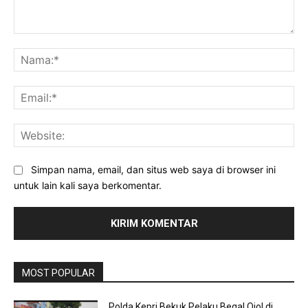
Komentar:
Na
Ema
Web
Simpan nama, email, dan situs web saya di browser ini
untuk lain kali saya berkomentar.
MOST POPULAR
Polda Kepri Bekuk Pelaku Begal Ojol di