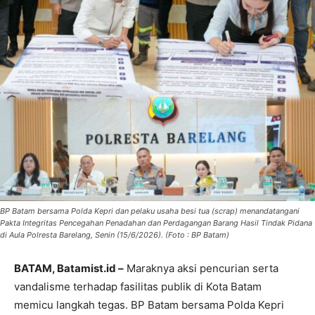
BP Batam bersama Polda Kepri dan pelaku usaha besi tua (scrap) menandatangani
Pakta Integritas Pencegahan Penadahan dan Perdagangan Barang Hasil Tindak Pidana
di Aula Polresta Barelang, Senin (15/6/2026). (Foto : BP Batam)
BATAM, Batamist.id –
Maraknya aksi pencurian serta
vandalisme terhadap fasilitas publik di Kota Batam
memicu langkah tegas. BP Batam bersama Polda Kepri